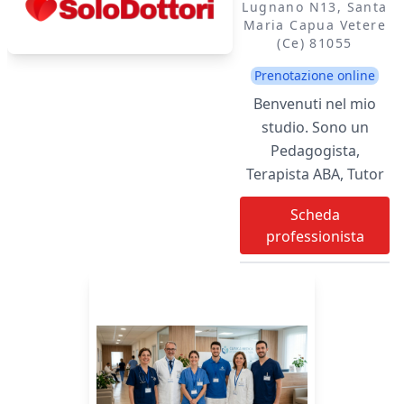
Lugnano N13, Santa
Maria Capua Vetere
(ce) 81055
Prenotazione online
Benvenuti nel mio
studio. Sono un
Pedagogista,
Terapista ABA, Tutor
DSA e Analista del
Scheda
Comportamento in
professionista
formazione,
specializzato nel
supporto e
nell'intervento
evolutivo per le
neurodivergenze
(Autismo, ADHD, DSA