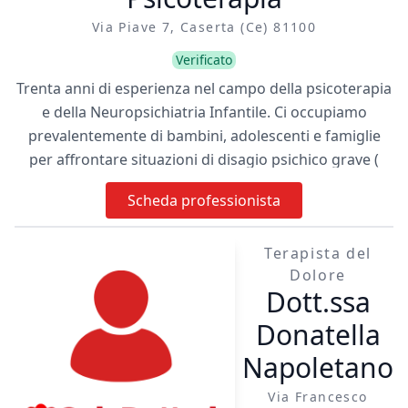
Via Piave 7, Caserta (ce) 81100
Verificato
Trenta anni di esperienza nel campo della psicoterapia
e della Neuropsichiatria Infantile. Ci occupiamo
prevalentemente di bambini, adolescenti e famiglie
per affrontare situazioni di disagio psichico grave (
autolesionismo, ritiro sociale, tentato suicidio, violenza
Scheda professionista
filioparentale, esordi psicotici). Siamo organizzati per
diagnosticare e trattare disturbi dell'apprendimento e
Terapista del
autismo. Utilizziamo un approccio integrato che
Dolore
individua il miglior trattamento personalizzato per
Dott.ssa
ogni paziente.
Donatella
Napoletano
Via Francesco