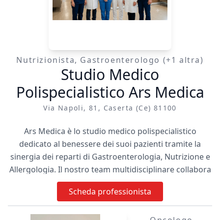
e altre fragilità dello
sviluppo). Il mio
obiettivo è
accompagnare
bambini, ragazzi e le
Nutrizionista, Gastroenterologo (+1 altra)
loro famiglie in un
Studio Medico
percorso di crescita
Polispecialistico Ars Medica
personalizzato, volto
a valorizzare il
Via Napoli, 81, Caserta (ce) 81100
potenziale di
ciascuno,
Ars Medica è lo studio medico polispecialistico
promuovere
dedicato al benessere dei suoi pazienti tramite la
l'autonomia e
sinergia dei reparti di Gastroenterologia, Nutrizione e
migliorare la qualità
Allergologia. Il nostro team multidisciplinare collabora
della vita quotidiana e
proattivamente, offrendo diagnosi precise e percorsi
Scheda professionista
scolastica.
terapeutici personalizzati.