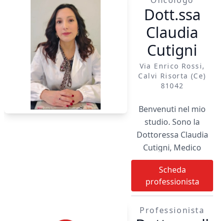
Oncologo
Dott.ssa
Claudia
Cutigni
Via Enrico Rossi,
Calvi Risorta (ce)
81042
Benvenuti nel mio
studio. Sono la
Dottoressa Claudia
Cutigni, Medico
Chirurgo specialista
Scheda
in Oncologia. Ho
professionista
conseguito sia la
laurea che la
Professionista
specializzazione con il