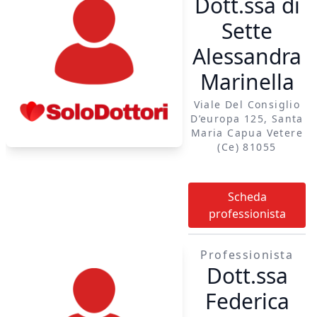
Dott.ssa di
massimo dei voti e
lode, dedicando il mio
Sette
percorso formativo e
Alessandra
professionale alla
Marinella
cura e al supporto dei
pazienti oncologici.
Viale Del Consiglio
Aggiorno
D’europa 125, Santa
costantemente le mie
Maria Capua Vetere
(ce) 81055
competenze
partecipando a
convegni nazionali e
Scheda
internazionali, per
professionista
garantire un
approccio basato
Professionista
sulle evidenze
Dott.ssa
scientifiche più
Federica
recenti. Il mio