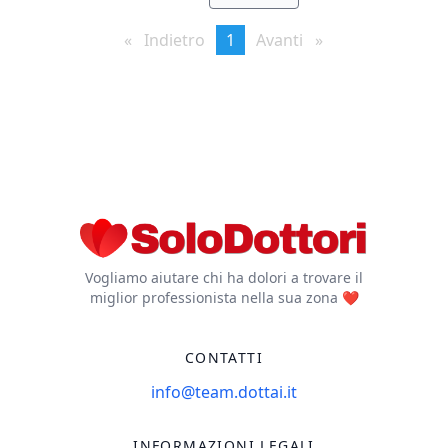
Indietro
page
You're
1
Avanti
page
on
page
Vogliamo aiutare chi ha dolori a trovare il
miglior professionista nella sua zona ❤️
CONTATTI
info@team.dottai.it
INFORMAZIONI LEGALI