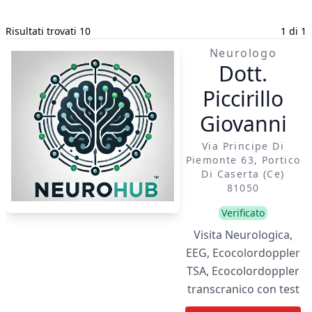
Risultati trovati 10
1 di 1
Neurologo
Dott.
Piccirillo
Giovanni
Via Principe Di
Piemonte 63, Portico
Di Caserta (ce)
81050
Verificato
Visita Neurologica,
EEG, Ecocolordoppler
TSA, Ecocolordoppler
transcranico con test
alle microbolle, VCS,