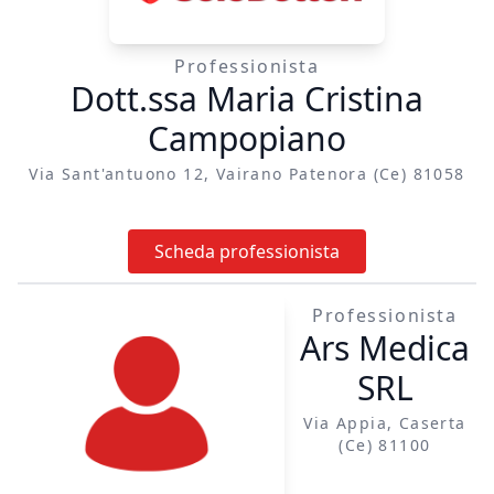
digerente (colon,
stomaco, pancreas)
Professionista
Tumori dell'apparato
Dott.ssa Maria Cristina
urogenitale (vescica,
Campopiano
prostata, rene) Il mio
obiettivo è
Via Sant'antuono 12, Vairano Patenora (ce) 81058
accompagnare ogni
paziente con
Scheda professionista
professionalità,
offrendo chiarezza
nel percorso
Professionista
Ars Medica
diagnostico e
massima attenzione
SRL
nella gestione del
piano di cura. Ricevo
Via Appia, Caserta
(ce) 81100
in studio e offro
consulenza tramite