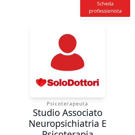
Scheda
VCN, ENMG, ENG,
professionista
PESS, PEV
Psicoterapeuta
Studio Associato
Neuropsichiatria E
Psicoterapia