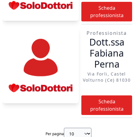
televisita per
Scheda
garantire continuità
professionista
assistenziale.
Professionista
Dott.ssa
Fabiana
Perna
Via Forli, Castel
Volturno (ce) 81030
Scheda
professionista
Per pagina