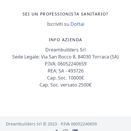
salute non è un
numero o una
SEI UN PROFESSIONISTA SANITARIO?
diagnosi, ma un
percorso condiviso
Iscriviti su
Dottai
fatto di empatia,
competenza e
INFO AZIENDA
rispetto profondo.
Dreambuilders Srl
Sede Legale: Via San Rocco 8, 84030 Torraca (SA)
P.IVA: 06052240659
REA: SA - 493726
Cap. Soc. 10000€
Cap. Soc. versato 2500€
Dreambuilders Srl © 2023 - P.IVA 06052240659