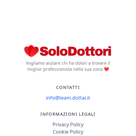
insieme in diverse
page
fasi della vita: dalla
prevenzione in
gravidanza al
recupero nel post-
parto, alla gestione
dei cambiamenti in
menopausa, fino al
Vogliamo aiutare chi ha dolori a trovare il
trattamento di
miglior professionista nella sua zona ❤️
disfunzioni specifiche
che portano dolore
CONTATTI
durante le
mestruazioni,
info@team.dottai.it
durante i rapporti,
infezioni urinarie e
INFORMAZIONI LEGALI
vaginali ricorrenti. In
Privacy Policy
questo spazio, la tua
Cookie Policy