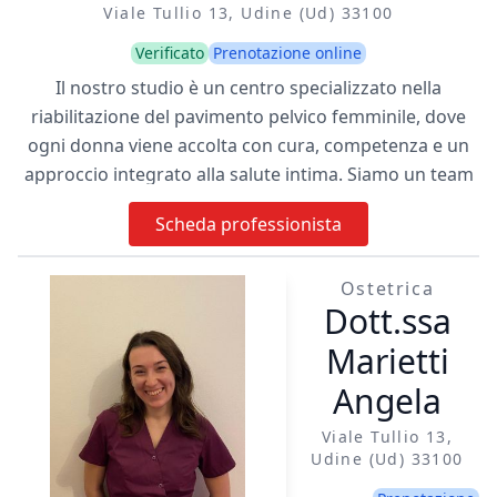
Viale Tullio 13, Udine (ud) 33100
Verificato
Prenotazione online
Il nostro studio è un centro specializzato nella
riabilitazione del pavimento pelvico femminile, dove
ogni donna viene accolta con cura, competenza e un
approccio integrato alla salute intima. Siamo un team
di ostetriche esperte che lavora in sinergia per
Scheda professionista
accompagnare le pazienti in percorsi personalizzati,
basati su ascolto, evidenze scientifiche e tecnologie
Ostetrica
avanzate. Ci occupiamo di dolore ai rapporti,
Dott.ssa
vulvodinia, vaginismo, dolore pelvico, incontinenza
urinaria, prolasso, cistiti ricorrenti, secchezza vaginale
Marietti
e atrofia della menopausa , dolore perineale post
Angela
parto, esiti di episiotomia, lacerazioni e cicatrici da
cesareo, disturbi del pavimento pelvico in gravidanza e
Viale Tullio 13,
Udine (ud) 33100
post parto, diastasi addominale. Offriamo valutazioni
pelvi-perineali strutturate, riabilitazione manuale,