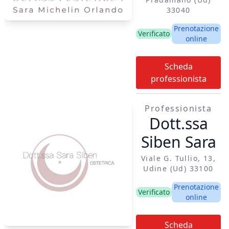
meritano di essere
33040
accolti con
Prenotazione
Verificato
delicatezza. Il mio
online
obiettivo non è solo
trattare un sintomo,
Scheda
ma prendermi cura
professionista
della persona nella
sua interezza. Mi
Professionista
prendo il tempo
Dott.ssa
necessario per
Siben Sara
conoscere la tua
storia, i tuoi ritmi e le
Viale G. Tullio, 13,
Udine (ud) 33100
tue necessità, senza
fretta e senza
Prenotazione
Verificato
giudizio. Non
online
esistono protocolli
standard. Ogni corpo
Scheda