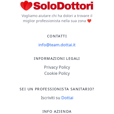
qualificata, a
domicilio o in sede,
Vogliamo aiutare chi ha dolori a trovare il
✨ consulenze
miglior professionista nella sua zona ❤️
specialistiche in
presenza e da
CONTATTI
remoto, ✨ servizi di
telemedicina
info@team.dottai.it
innovativi, sempre
con lo stesso
INFORMAZIONI LEGALI
obiettivo: garantire al
Privacy Policy
paziente e alla
Cookie Policy
famiglia un’assistenza
completa, sicura e
SEI UN PROFESSIONISTA SANITARIO?
accessibile. 👉 Curare
significa gestire una
Iscriviti su
Dottai
malattia, un sintomo,
una ferita. 👉
INFO AZIENDA