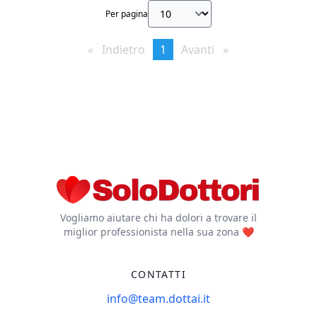
Per pagina
Indietro
page
You're
1
Avanti
page
on
page
Vogliamo aiutare chi ha dolori a trovare il
miglior professionista nella sua zona ❤️
CONTATTI
info@team.dottai.it