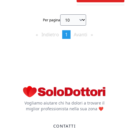
Per pagina
Indietro
page
You're
1
Avanti
page
on
page
Vogliamo aiutare chi ha dolori a trovare il
miglior professionista nella sua zona ❤️
CONTATTI