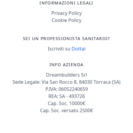
INFORMAZIONI LEGALI
problematiche legate
all’orientamento
Privacy Policy
sessuale, conflitti
Cookie Policy
familiari e psicologia
del benessere. È
SEI UN PROFESSIONISTA SANITARIO?
esperto in disfunzioni
Iscriviti su
Dottai
sessuali maschili e
femminili, infertilità di
INFO AZIENDA
coppia, attacchi di
panico, abusi,
Dreambuilders Srl
disabilità post-
Sede Legale: Via San Rocco 8, 84030 Torraca (SA)
trauma e difficoltà
P.IVA: 06052240659
REA: SA - 493726
neurocognitive. Ha
Cap. Soc. 10000€
collaborato con
Cap. Soc. versato 2500€
strutture ospedaliere
e centri di salute
mentale, come l’U.O.