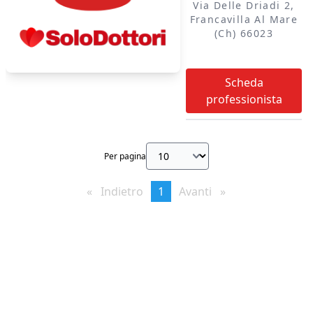
Via Delle Driadi 2,
Francavilla Al Mare
(ch) 66023
Scheda
professionista
Per pagina
Indietro
page
You're
1
Avanti
page
on
page