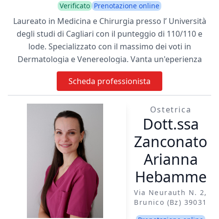
Verificato
Prenotazione online
Laureato in Medicina e Chirurgia presso l’ Università
degli studi di Cagliari con il punteggio di 110/110 e
lode. Specializzato con il massimo dei voti in
Dermatologia e Venereologia. Vanta un'eperienza
presso il Policlinico di Modena, affinandosi in tecniche
Scheda professionista
dermoscopiche e di microscopia confocale. Consta di
pubblicazioni su riviste Internazionali, ha partecipato a
Ostetrica
numerosi corsi di aggiornamento e come relatore in
Dott.ssa
Congressi Nazionali di Dermatologia. Si occupa inoltre
di Idrosadenite Suppurativa. Dal Maggio 2018 al 2025
Zanconato
ha lavorato come dirigente Medico presso il reparto di
Arianna
Dermatologia e Venereologia dell' Ospedale di Brunico
Hebamme
(BZ), approfondendo le tecniche dermochirurgiche.
Absolvierte sein Studium der Medizin und Chirurgie an
Via Neurauth N. 2,
der Universität Cagliari mit der Note 110/110 und
Brunico (bz) 39031
Auszeichnung. Spezialisierte sich mit Bestnote in