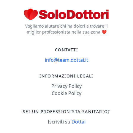
Harninkontinenz,
Beckenbodenschwäche
Schmerzen im
Vogliamo aiutare chi ha dolori a trovare il
Beckenbereich oder
miglior professionista nella sua zona ❤️
beim Sex,
Vaginismus, Prolaps,
CONTATTI
postpartalen
Problemen und
info@team.dottai.it
Rektusdiastase. In
meinem sicheren,
INFORMAZIONI LEGALI
professionellen und
Privacy Policy
einladenden Praxis
Cookie Policy
biete ich individuelle
Beratung, Prävention
SEI UN PROFESSIONISTA SANITARIO?
und
Rehabilitationsprogra
Iscriviti su
Dottai
für den Beckenboden