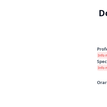
D
Prof
Info 
Spec
Info 
Orar