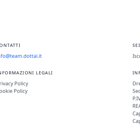
ONTATTI
SE
nfo@team.dottai.it
Isc
NFORMAZIONI LEGALI
IN
rivacy Policy
Dr
ookie Policy
Sed
P.I
REA
Cap
Cap