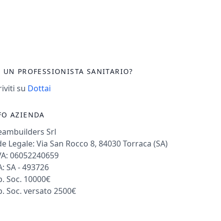
I UN PROFESSIONISTA SANITARIO?
riviti su
Dottai
FO AZIENDA
eambuilders Srl
e Legale: Via San Rocco 8, 84030 Torraca (SA)
VA: 06052240659
: SA - 493726
. Soc. 10000€
. Soc. versato 2500€