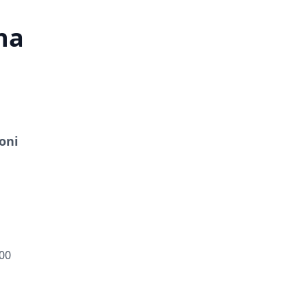
na
oni
100