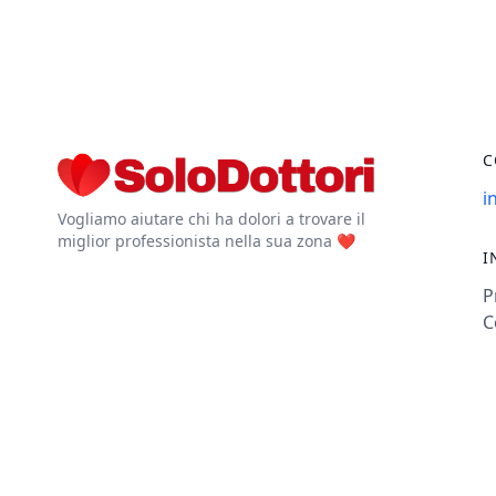
C
i
Vogliamo aiutare chi ha dolori a trovare il
miglior professionista nella sua zona ❤️
I
P
C