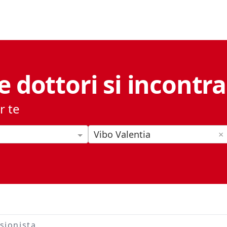
e dottori si incontr
r te
Vibo Valentia
×
sionista