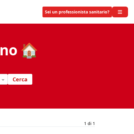
Sei un professionista sanitario?
ano 🏠
Cerca
1 di 1