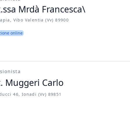
.ssa Mrdà Francesca\
rapia, Vibo Valentia (vv) 89900
zione online
sionista
. Muggeri Carlo
ducci 46, Ionadi (vv) 89851