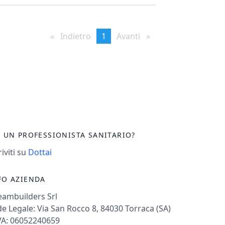
Indietro
page
You're
1
Avanti
page
on
page
I UN PROFESSIONISTA SANITARIO?
riviti su
Dottai
FO AZIENDA
eambuilders Srl
e Legale: Via San Rocco 8, 84030 Torraca (SA)
VA: 06052240659