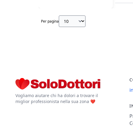
Per pagina
C
i
Vogliamo aiutare chi ha dolori a trovare il
miglior professionista nella sua zona ❤️
I
P
C