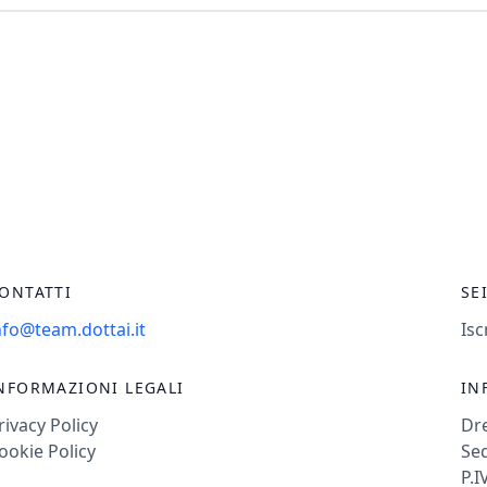
ONTATTI
SE
nfo@team.dottai.it
Isc
NFORMAZIONI LEGALI
IN
rivacy Policy
Dr
ookie Policy
Sed
P.I