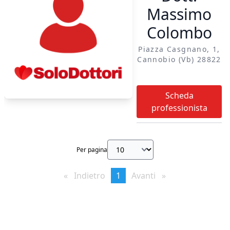
Massimo
Colombo
Piazza Casgnano, 1,
Cannobio (vb) 28822
Scheda
professionista
Per pagina
Indietro
page
You're
1
Avanti
page
on
page