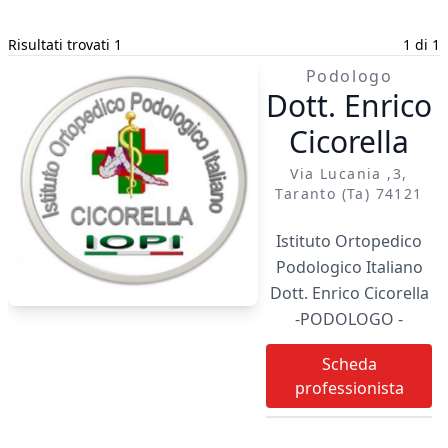
Risultati trovati 1
1 di 1
Podologo
Dott. Enrico
Cicorella
Via Lucania ,3,
Taranto (ta) 74121
Istituto Ortopedico
Podologico Italiano
Dott. Enrico Cicorella
-PODOLOGO -
VULNOLOGO Wound
Scheda
Care Specialist PIEDE
professionista
DIABETICO - TECNICO
ORTOPEDICO -