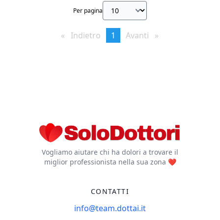
MACOPS Manager
Per pagina
Coordinatore delle
Professioni Sanitarie
Indietro
page
You're
1
Avanti
page
on
page
Vogliamo aiutare chi ha dolori a trovare il
miglior professionista nella sua zona ❤️
CONTATTI
info@team.dottai.it