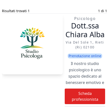
Risultati trovati 1
1 di 1
Psicologo
Dott.ssa
Chiara Alba
Via Del Sole 1, Rieti
(ri) 02100
Prenotazione online
Il nostro studio
psicologico è uno
spazio dedicato al
benessere emotivo e
alla crescita
Scheda
personale, dove ogni
professionista
individuo può sentirsi
ascoltato, compreso