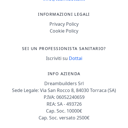
di crisi. Attraverso un
approccio basato
INFORMAZIONI LEGALI
sull’ascolto empatico
Privacy Policy
e su metodologie
Cookie Policy
scientificamente
validate,
SEI UN PROFESSIONISTA SANITARIO?
accompagniamo la
persona nella
Iscriviti su
Dottai
scoperta delle
proprie risorse e
INFO AZIENDA
nella costruzione di
Dreambuilders Srl
nuove strategie per
Sede Legale: Via San Rocco 8, 84030 Torraca (SA)
affrontare le sfide
P.IVA: 06052240659
quotidiane. Lo studio
REA: SA - 493726
garantisce un
Cap. Soc. 10000€
ambiente riservato,
Cap. Soc. versato 2500€
accogliente e