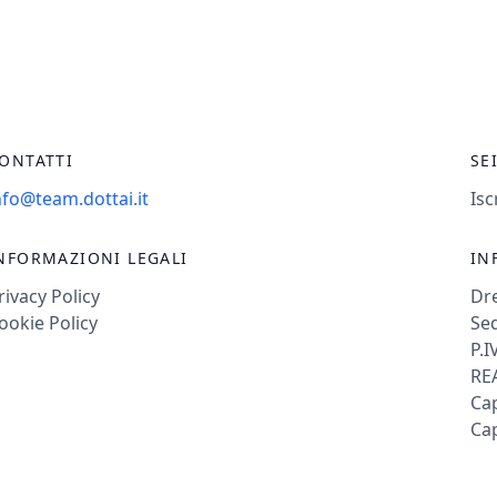
ONTATTI
SE
nfo@team.dottai.it
Isc
NFORMAZIONI LEGALI
IN
rivacy Policy
Dr
ookie Policy
Sed
P.I
REA
Cap
Cap