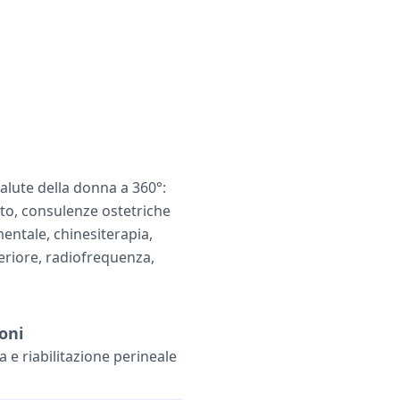
alute della donna a 360°:
rto, consulenze ostetriche
entale, chinesiterapia,
teriore, radiofrequenza,
oni
ia e riabilitazione perineale