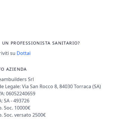
I UN PROFESSIONISTA SANITARIO?
riviti su
Dottai
FO AZIENDA
eambuilders Srl
e Legale: Via San Rocco 8, 84030 Torraca (SA)
VA: 06052240659
: SA - 493726
. Soc. 10000€
. Soc. versato 2500€