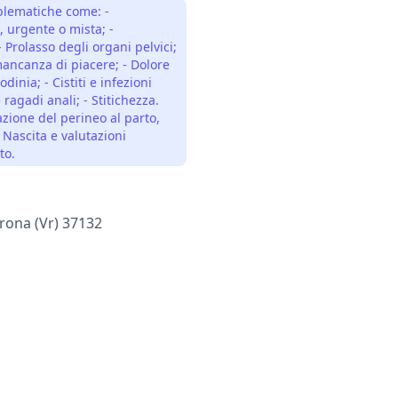
blematiche come: -
, urgente o mista; -
 Prolasso degli organi pelvici;
mancanza di piacere; - Dolore
dinia; - Cistiti e infezioni
 ragadi anali; - Stitichezza.
azione del perineo al parto,
Nascita e valutazioni
to.
erona (vr) 37132