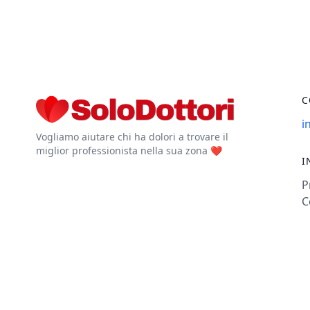
C
i
Vogliamo aiutare chi ha dolori a trovare il
miglior professionista nella sua zona ❤️
I
P
C