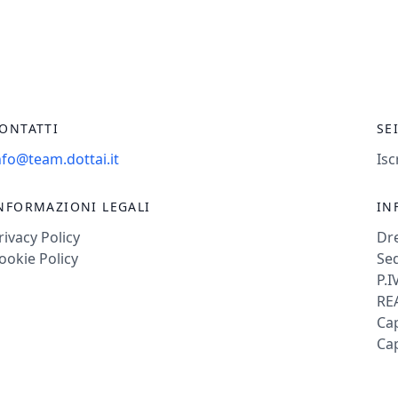
ONTATTI
SE
nfo@team.dottai.it
Isc
NFORMAZIONI LEGALI
IN
rivacy Policy
Dr
ookie Policy
Sed
P.I
REA
Cap
Cap