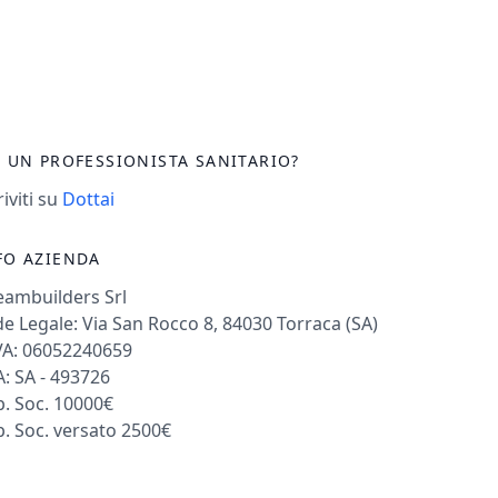
I UN PROFESSIONISTA SANITARIO?
riviti su
Dottai
FO AZIENDA
eambuilders Srl
e Legale: Via San Rocco 8, 84030 Torraca (SA)
VA: 06052240659
: SA - 493726
. Soc. 10000€
. Soc. versato 2500€