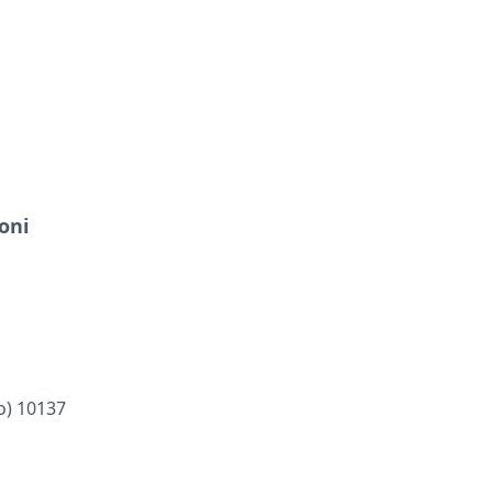
oni
to) 10137