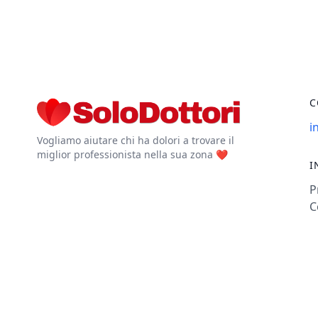
C
i
Vogliamo aiutare chi ha dolori a trovare il
miglior professionista nella sua zona ❤️
I
P
C