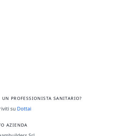
I UN PROFESSIONISTA SANITARIO?
riviti su
Dottai
FO AZIENDA
eambuilders Srl