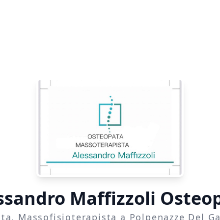
ssandro Maffizzoli Osteo
ta, Massofisioterapista a Polpenazze Del Ga