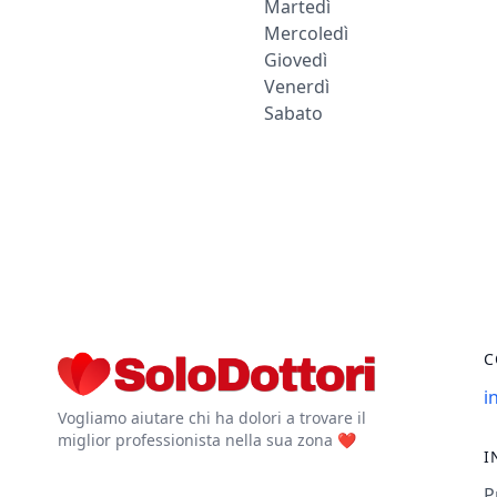
Martedì
Mercoledì
Giovedì
Venerdì
Sabato
C
i
Vogliamo aiutare chi ha dolori a trovare il
miglior professionista nella sua zona ❤️
I
P