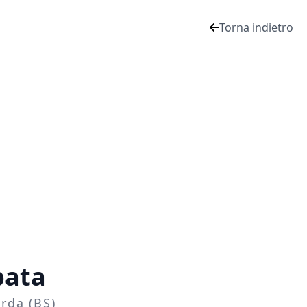
Torna indietro
pata
rda (BS)