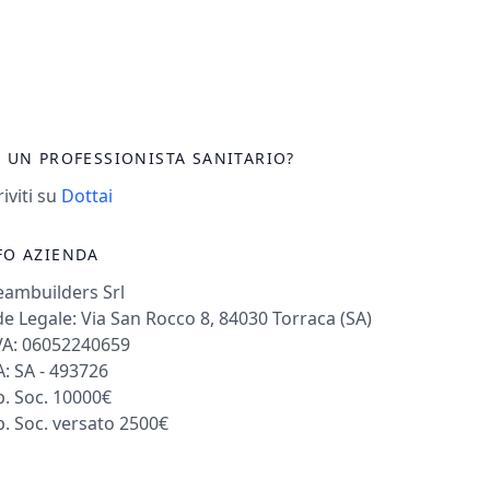
I UN PROFESSIONISTA SANITARIO?
riviti su
Dottai
FO AZIENDA
eambuilders Srl
e Legale: Via San Rocco 8, 84030 Torraca (SA)
VA: 06052240659
: SA - 493726
. Soc. 10000€
. Soc. versato 2500€