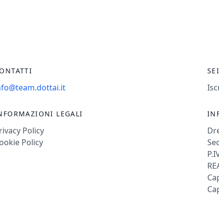
ONTATTI
SE
nfo@team.dottai.it
Isc
NFORMAZIONI LEGALI
IN
rivacy Policy
Dr
ookie Policy
Sed
P.I
REA
Cap
Cap