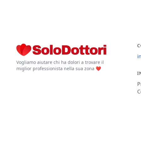
C
i
Vogliamo aiutare chi ha dolori a trovare il
miglior professionista nella sua zona ❤️
I
P
C