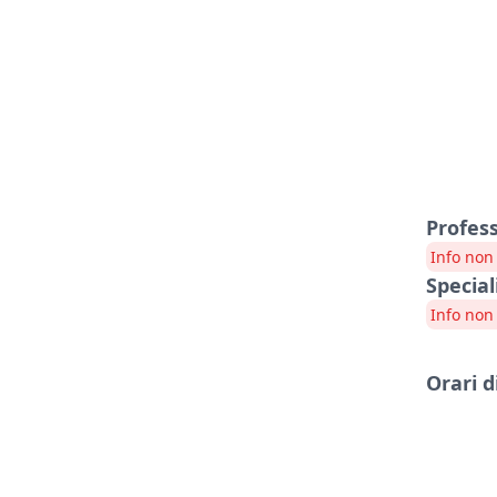
Profes
Info non 
Special
Info non 
Orari d