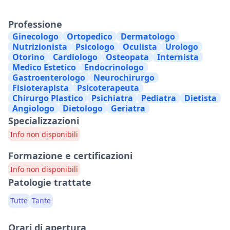
Professione
Ginecologo
Ortopedico
Dermatologo
Nutrizionista
Psicologo
Oculista
Urologo
Otorino
Cardiologo
Osteopata
Internista
Medico Estetico
Endocrinologo
Gastroenterologo
Neurochirurgo
Fisioterapista
Psicoterapeuta
Chirurgo Plastico
Psichiatra
Pediatra
Dietista
Angiologo
Dietologo
Geriatra
Specializzazioni
Info non disponibili
Formazione e certificazioni
Info non disponibili
Patologie trattate
Tutte
Tante
Orari di apertura