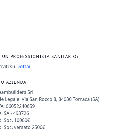
I UN PROFESSIONISTA SANITARIO?
riviti su
Dottai
FO AZIENDA
eambuilders Srl
e Legale: Via San Rocco 8, 84030 Torraca (SA)
VA: 06052240659
: SA - 493726
. Soc. 10000€
. Soc. versato 2500€