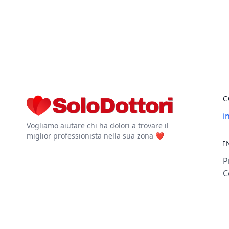
C
i
Vogliamo aiutare chi ha dolori a trovare il
miglior professionista nella sua zona ❤️
I
P
C