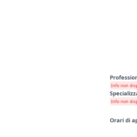
Professio
Info non dis
Specializz
Info non dis
Orari di 