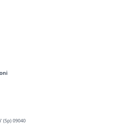
oni
' (sp) 09040