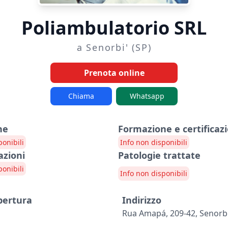
Poliambulatorio SRL
a Senorbi' (SP)
Prenota online
Chiama
Whatsapp
ne
Formazione e certificazi
ponibili
Info non disponibili
azioni
Patologie trattate
ponibili
Info non disponibili
apertura
Indirizzo
Rua Amapá, 209-42, Senorbi