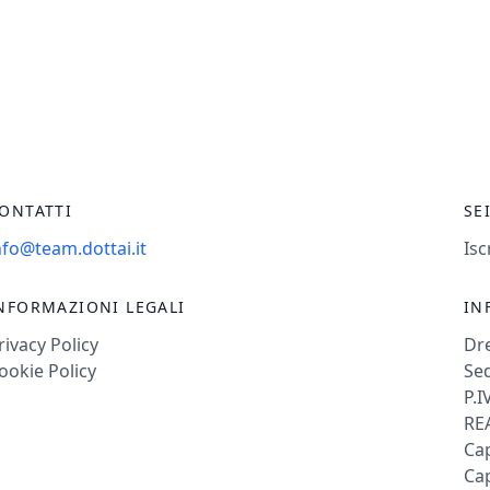
ONTATTI
SE
nfo@team.dottai.it
Isc
NFORMAZIONI LEGALI
IN
rivacy Policy
Dr
ookie Policy
Sed
P.I
REA
Cap
Cap