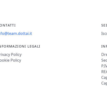
ONTATTI
SE
nfo@team.dottai.it
Isc
NFORMAZIONI LEGALI
IN
rivacy Policy
Dr
ookie Policy
Sed
P.I
REA
Cap
Cap