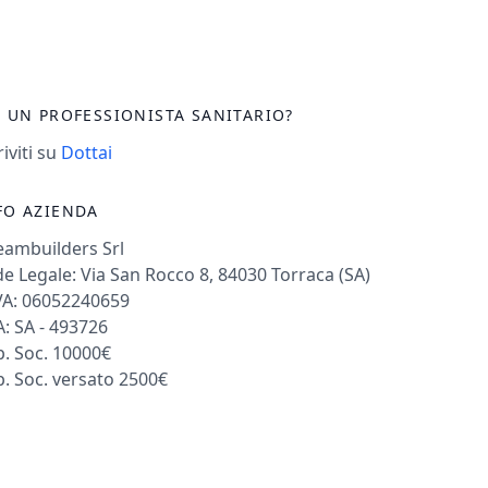
I UN PROFESSIONISTA SANITARIO?
riviti su
Dottai
FO AZIENDA
eambuilders Srl
e Legale: Via San Rocco 8, 84030 Torraca (SA)
VA: 06052240659
: SA - 493726
. Soc. 10000€
. Soc. versato 2500€