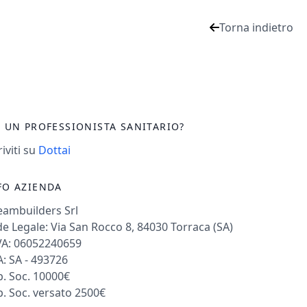
Torna indietro
I UN PROFESSIONISTA SANITARIO?
riviti su
Dottai
FO AZIENDA
eambuilders Srl
e Legale: Via San Rocco 8, 84030 Torraca (SA)
VA: 06052240659
: SA - 493726
. Soc. 10000€
. Soc. versato 2500€