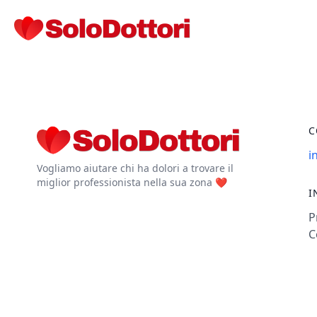
C
i
Vogliamo aiutare chi ha dolori a trovare il
miglior professionista nella sua zona ❤️
I
P
C