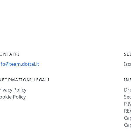
ONTATTI
SE
nfo@team.dottai.it
Isc
NFORMAZIONI LEGALI
IN
rivacy Policy
Dr
ookie Policy
Sed
P.I
REA
Cap
Cap