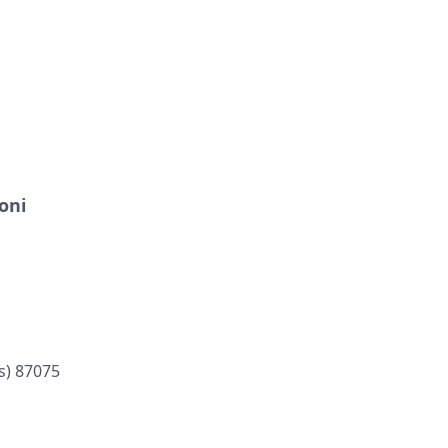
oni
cs) 87075