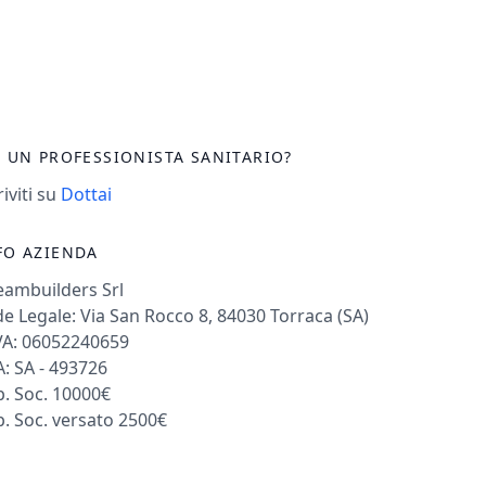
I UN PROFESSIONISTA SANITARIO?
riviti su
Dottai
FO AZIENDA
eambuilders Srl
e Legale: Via San Rocco 8, 84030 Torraca (SA)
VA: 06052240659
: SA - 493726
. Soc. 10000€
. Soc. versato 2500€