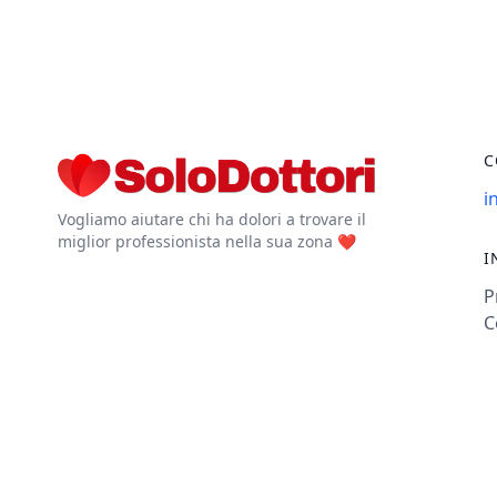
C
i
Vogliamo aiutare chi ha dolori a trovare il
miglior professionista nella sua zona ❤️
I
P
C