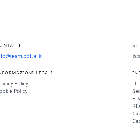
ONTATTI
SE
nfo@team.dottai.it
Isc
NFORMAZIONI LEGALI
IN
rivacy Policy
Dr
ookie Policy
Sed
P.I
REA
Cap
Cap