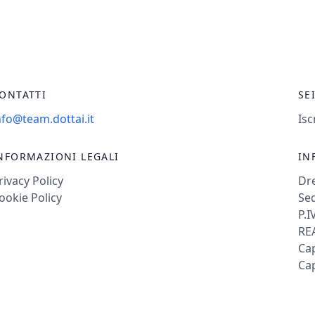
ONTATTI
SE
nfo@team.dottai.it
Isc
NFORMAZIONI LEGALI
IN
rivacy Policy
Dr
ookie Policy
Sed
P.I
REA
Cap
Cap