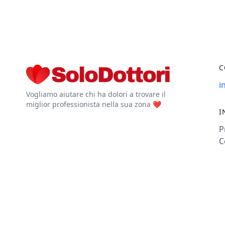
C
i
Vogliamo aiutare chi ha dolori a trovare il
miglior professionista nella sua zona ❤️
I
P
C