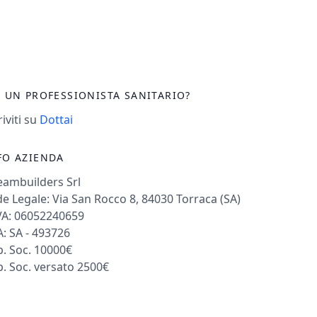
I UN PROFESSIONISTA SANITARIO?
riviti su
Dottai
FO AZIENDA
eambuilders Srl
e Legale: Via San Rocco 8, 84030 Torraca (SA)
VA: 06052240659
: SA - 493726
. Soc. 10000€
. Soc. versato 2500€