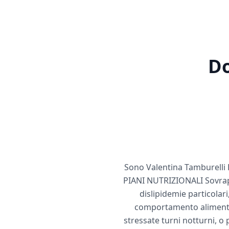
Do
Sono Valentina Tamburelli B
PIANI NUTRIZIONALI Sovrappe
dislipidemie particolar
comportamento alimentar
stressate turni notturni, o