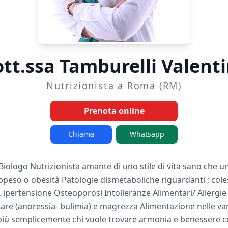
tt.ssa Tamburelli Valent
Nutrizionista a Roma (RM)
Prenota online
Chiama
Whatsapp
iologo Nutrizionista amante di uno stile di vita sano che uni
so o obesità Patologie dismetaboliche riguardanti ; coleste
i, ipertensione Osteoporosi Intolleranze Alimentari/ Allergie
e (anoressia- bulimia) e magrezza Alimentazione nelle varie
 più semplicemente chi vuole trovare armonia e benessere co