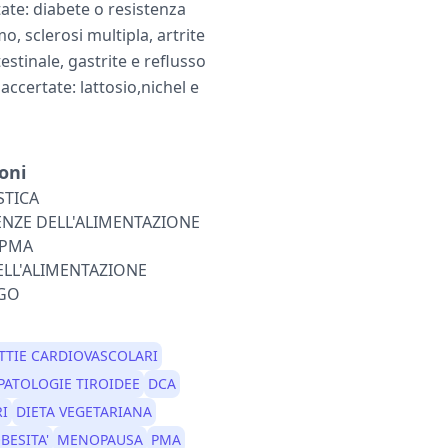
ate: diabete o resistenza
o, sclerosi multipla, artrite
estinale, gastrite e reflusso
accertate: lattosio,nichel e
oni
STICA
ENZE DELL'ALIMENTAZIONE
 PMA
ELL'ALIMENTAZIONE
OGO
TTIE CARDIOVASCOLARI
PATOLOGIE TIROIDEE
DCA
RI
DIETA VEGETARIANA
BESITA'
MENOPAUSA
PMA