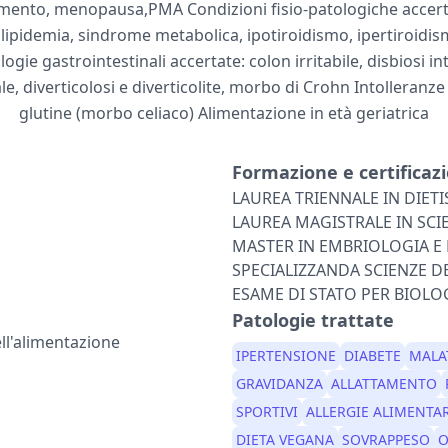
tamento, menopausa,PMA Condizioni fisio-patologiche accert
slipidemia, sindrome metabolica, ipotiroidismo, ipertiroidism
gie gastrointestinali accertate: colon irritabile, disbiosi int
e, diverticolosi e diverticolite, morbo di Crohn Intolleranze 
glutine (morbo celiaco) Alimentazione in età geriatrica
Formazione e certificazi
LAUREA TRIENNALE IN DIETI
LAUREA MAGISTRALE IN SCI
MASTER IN EMBRIOLOGIA E
SPECIALIZZANDA SCIENZE D
ESAME DI STATO PER BIOL
Patologie trattate
ll'alimentazione
IPERTENSIONE
DIABETE
MALA
GRAVIDANZA
ALLATTAMENTO
SPORTIVI
ALLERGIE ALIMENTA
DIETA VEGANA
SOVRAPPESO
O