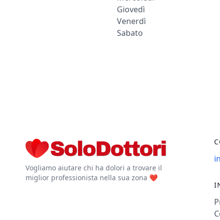
Giovedì
Venerdì
Sabato
C
i
Vogliamo aiutare chi ha dolori a trovare il
miglior professionista nella sua zona ❤️
I
P
C