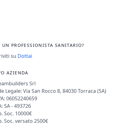
I UN PROFESSIONISTA SANITARIO?
riviti su
Dottai
FO AZIENDA
eambuilders Srl
e Legale: Via San Rocco 8, 84030 Torraca (SA)
VA: 06052240659
: SA - 493726
. Soc. 10000€
. Soc. versato 2500€