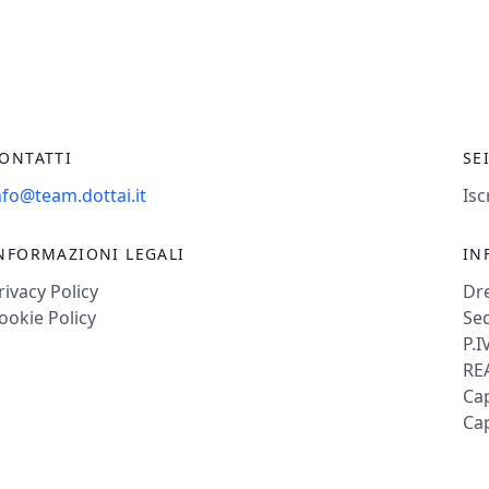
ONTATTI
SE
nfo@team.dottai.it
Isc
NFORMAZIONI LEGALI
IN
rivacy Policy
Dr
ookie Policy
Sed
P.I
REA
Cap
Cap