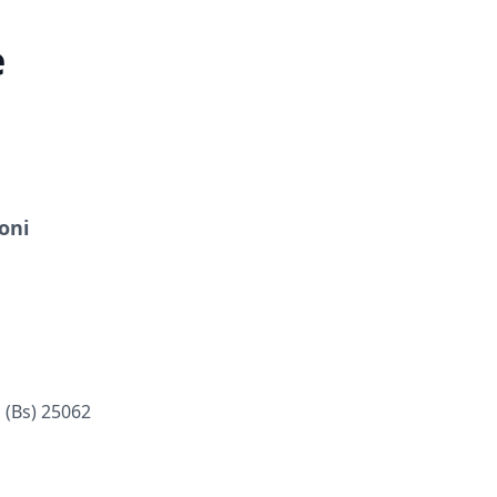
e
oni
 (bs) 25062