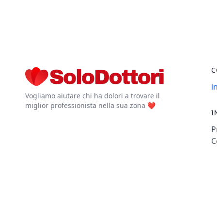
C
i
Vogliamo aiutare chi ha dolori a trovare il
miglior professionista nella sua zona ❤️
I
P
C