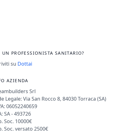
I UN PROFESSIONISTA SANITARIO?
riviti su
Dottai
FO AZIENDA
eambuilders Srl
e Legale: Via San Rocco 8, 84030 Torraca (SA)
VA: 06052240659
: SA - 493726
. Soc. 10000€
. Soc. versato 2500€