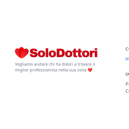
C
i
Vogliamo aiutare chi ha dolori a trovare il
miglior professionista nella sua zona ❤️
I
P
C