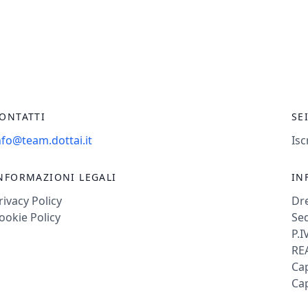
ONTATTI
SE
nfo@team.dottai.it
Isc
NFORMAZIONI LEGALI
IN
rivacy Policy
Dr
ookie Policy
Sed
P.I
REA
Cap
Cap