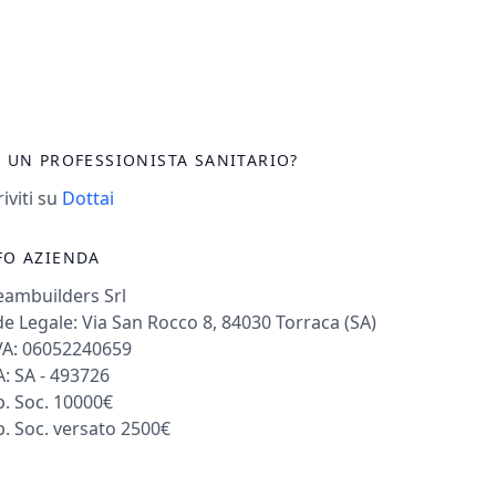
I UN PROFESSIONISTA SANITARIO?
riviti su
Dottai
FO AZIENDA
eambuilders Srl
e Legale: Via San Rocco 8, 84030 Torraca (SA)
VA: 06052240659
: SA - 493726
. Soc. 10000€
. Soc. versato 2500€