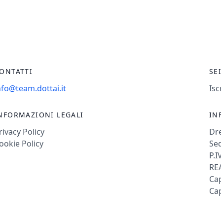
ONTATTI
SE
nfo@team.dottai.it
Isc
NFORMAZIONI LEGALI
IN
rivacy Policy
Dr
ookie Policy
Sed
P.I
REA
Cap
Cap