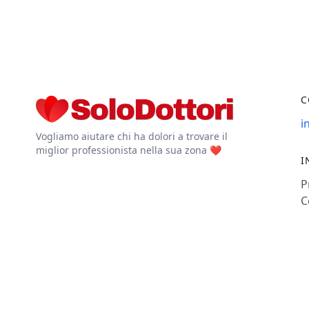
C
i
Vogliamo aiutare chi ha dolori a trovare il
miglior professionista nella sua zona ❤️
I
P
C