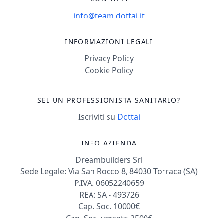
distanza). Con
info@team.dottai.it
bambini, adolescenti
e giovani adulti
INFORMAZIONI LEGALI
effettuo in caso di
difficoltà di memoria
Privacy Policy
e attenzione
Cookie Policy
potenziamento
attraverso
SEI UN PROFESSIONISTA SANITARIO?
piattaforma Cogmed,
Iscriviti su
Dottai
l'intero percorso per
adulti è possibile
INFO AZIENDA
farlo a distanza
All'interno dello
Dreambuilders Srl
studio del quale sono
Sede Legale: Via San Rocco 8, 84030 Torraca (SA)
responsabile, c'è
P.IVA: 06052240659
REA: SA - 493726
inoltre, un'equipe di
Cap. Soc. 10000€
ulteriori