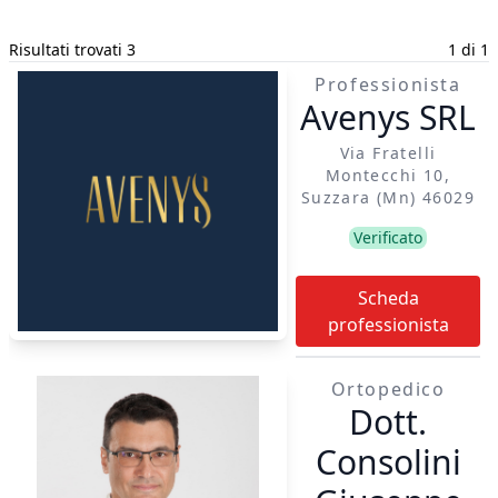
Risultati trovati 3
1 di 1
Professionista
Avenys SRL
Via Fratelli
Montecchi 10,
Suzzara (mn) 46029
Verificato
Scheda
professionista
Ortopedico
Dott.
Consolini