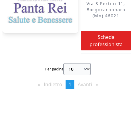
Via S.pertini 11,
Borgocarbonara
(mn) 46021
Scheda
professionista
Per pagina
Indietro
page
You're
1
Avanti
page
on
page