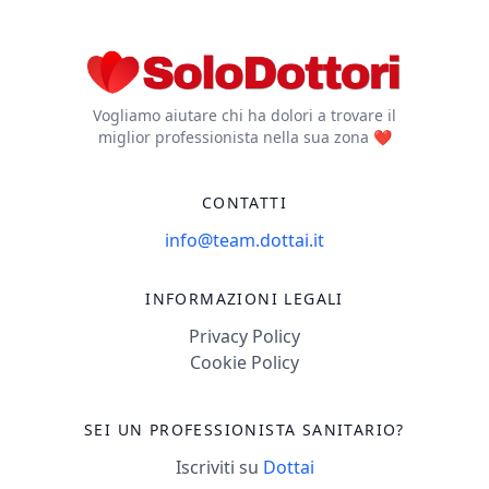
piede diabetico
(prevenzione e cura
delle ulcere).
Presenze: - LUNEDì
(orario 14:00 - 19:30):
Vogliamo aiutare chi ha dolori a trovare il
miglior professionista nella sua zona ❤️
Polo Salute Versilia; -
MARTEDì (orario
09:00 - 13:00; 14:00 -
CONTATTI
19:30): Nova Salus a
info@team.dottai.it
Montecatini Terme +
Studio Syn a Prato; -
INFORMAZIONI LEGALI
MERCOLEDì (orario
Privacy Policy
08:30 - 13:00): Polo
Cookie Policy
Salute Versilia; -
GIOVEDì (orario 14:00
- 19:30): Polo Salute
SEI UN PROFESSIONISTA SANITARIO?
Versilia; - VENERDì
Iscriviti su
Dottai
(orario 08:30 - 13:00;