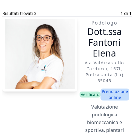
Risultati trovati 3
1 di 1
Podologo
Dott.ssa
Fantoni
Elena
Via Valdicastello
Carducci, 167l,
Pietrasanta (lu)
55045
Prenotazione
Verificato
online
Valutazione
podologica
biomeccanica e
sportiva, plantari