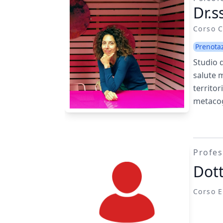
Dr.s
Corso C
Prenota
Studio d
salute 
territor
metacogn
psicoter
disturbo
scegli l
Profes
concord
Dott
Corso E