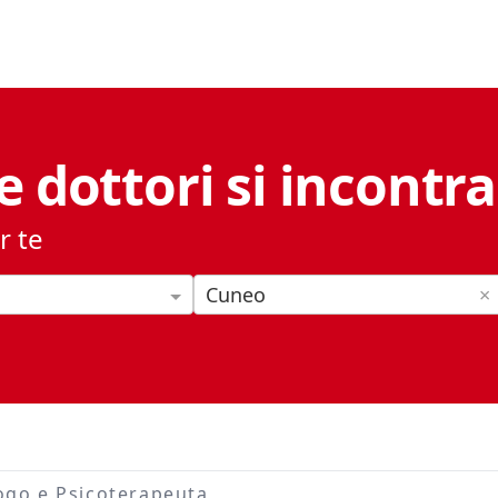
e dottori si incontr
r te
Cuneo
×
ogo e Psicoterapeuta