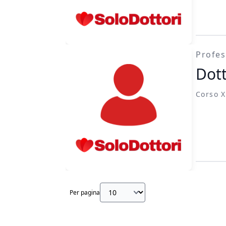
Profes
Dot
Corso X
Per pagina