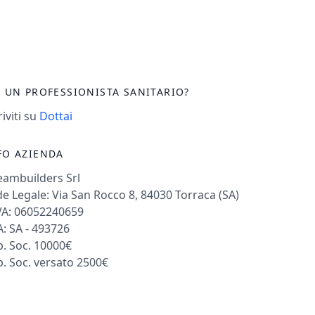
I UN PROFESSIONISTA SANITARIO?
riviti su
Dottai
FO AZIENDA
eambuilders Srl
e Legale: Via San Rocco 8, 84030 Torraca (SA)
VA: 06052240659
: SA - 493726
. Soc. 10000€
. Soc. versato 2500€