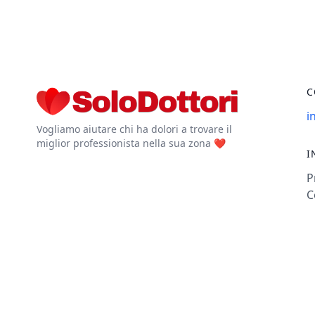
C
i
Vogliamo aiutare chi ha dolori a trovare il
miglior professionista nella sua zona ❤️
I
P
C