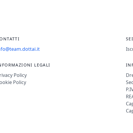
ONTATTI
SE
nfo@team.dottai.it
Isc
NFORMAZIONI LEGALI
IN
rivacy Policy
Dr
ookie Policy
Sed
P.I
REA
Cap
Cap