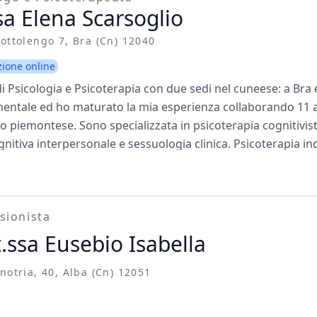
sa Elena Scarsoglio
ottolengo 7, Bra (cn) 12040
zione online
i Psicologia e Psicoterapia con due sedi nel cuneese: a Bra 
mentale ed ho maturato la mia esperienza collaborando 11 an
io piemontese. Sono specializzata in psicoterapia cognitivista
itiva interpersonale e sessuologia clinica. Psicoterapia ind
apia di coppia. Principali disturbi trattati: - disturbi d’ansia -
 post traumatico da stress Se vuoi prenotare un colloquio ne
a data e l’orario che preferisci. Se vuoi prenotare un colloqu
sionista
are l’appuntamento.
.ssa Eusebio Isabella
notria, 40, Alba (cn) 12051