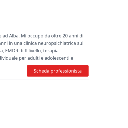
e ad Alba. Mi occupo da oltre 20 anni di
ni in una clinica neuropsichiatrica sul
, EMDR di II livello, terapia
ividuale per adulti e adolescenti e
 disturbi depressivi - disturbi sessuali -
Scheda professionista
lla sede di Bra, clicca sul calendario e
io nella sede di Alba, contattami per