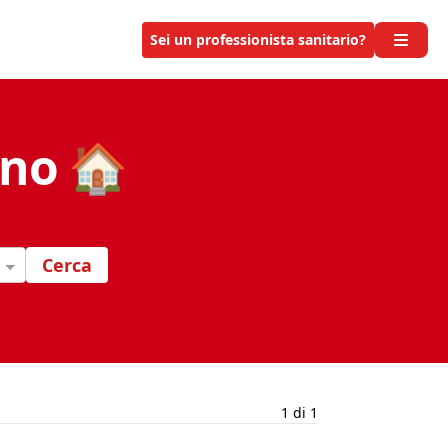
Sei un professionista sanitario?
ano 🏠
Cerca
1 di 1