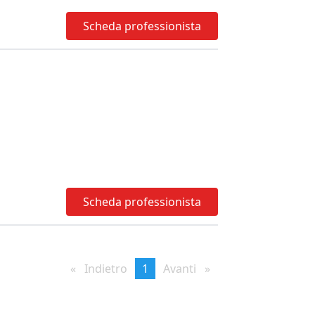
Scheda professionista
Scheda professionista
Indietro
page
You're
1
Avanti
page
on
page