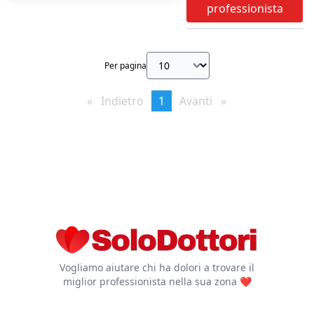
professionista
Per pagina
Indietro
page
You're
1
Avanti
page
on
page
Vogliamo aiutare chi ha dolori a trovare il
miglior professionista nella sua zona ❤️