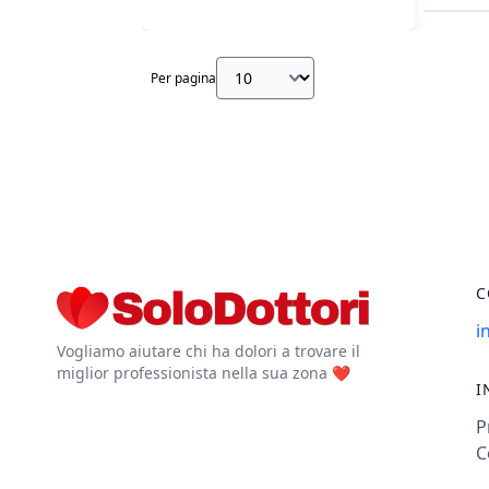
Per pagina
C
i
Vogliamo aiutare chi ha dolori a trovare il
miglior professionista nella sua zona ❤️
I
P
C