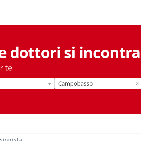
e dottori si incontr
r te
Campobasso
×
sionista