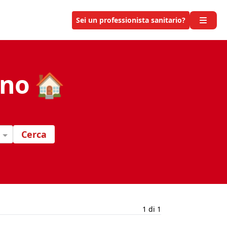
Sei un professionista sanitario?
ano 🏠
Cerca
1 di 1