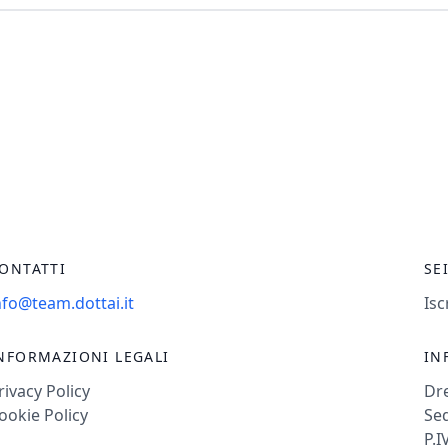
ONTATTI
SE
nfo@team.dottai.it
Isc
NFORMAZIONI LEGALI
IN
rivacy Policy
Dr
ookie Policy
Sed
P.I