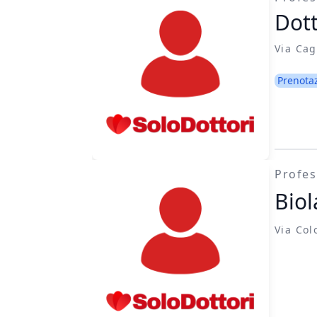
Dott
Via Cag
Prenota
Profes
Biol
Via Col