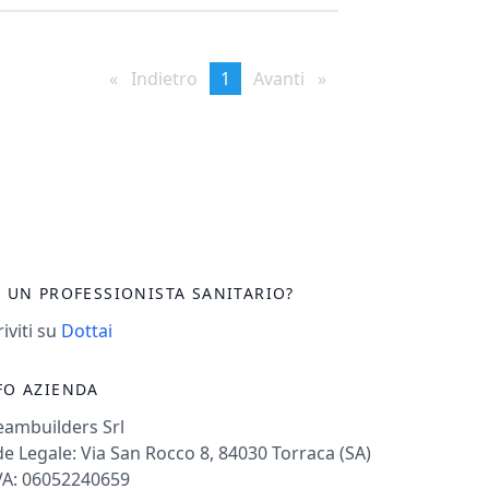
Indietro
page
You're
1
Avanti
page
on
page
I UN PROFESSIONISTA SANITARIO?
riviti su
Dottai
FO AZIENDA
eambuilders Srl
e Legale: Via San Rocco 8, 84030 Torraca (SA)
VA: 06052240659