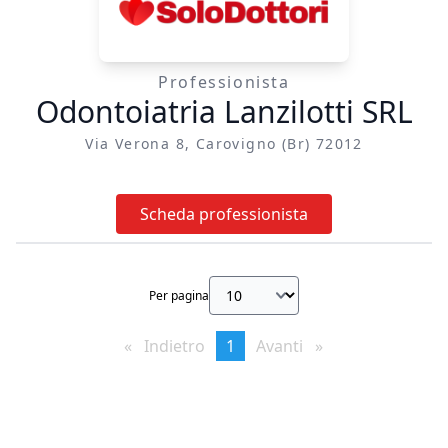
Professionista
Odontoiatria Lanzilotti SRL
Via Verona 8, Carovigno (br) 72012
Scheda professionista
Per pagina
Indietro
page
You're
1
Avanti
page
on
page